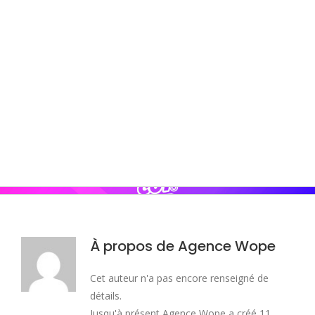
Passer
au
contenu
À propos de
Agence Wope
Cet auteur n'a pas encore renseigné de
détails.
Jusqu'à présent Agence Wope a créé 11