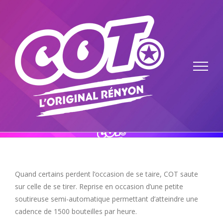
Passer
au
contenu
Quand certains perdent l’occasion de se taire, COT saute
sur celle de se tirer. Reprise en occasion d’une petite
soutireuse semi-automatique permettant d’atteindre une
cadence de 1500 bouteilles par heure.