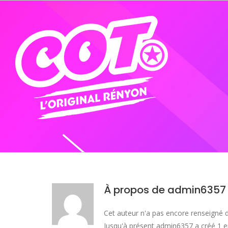
Passer
au
contenu
À propos de
admin6357
Cet auteur n'a pas encore renseigné d
Jusqu'à présent admin6357 a créé 1 e